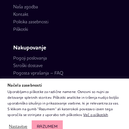
Naša zgodba
Kontakt
Politika zasebnosti
Piškotki
Nakupovanje
Pogoji poslovanja
Stroški dostave
Pogosta vprašanja – FAQ
Načela zasebnosti
Uporabljamo piškotke za različne namene. Osnovni so nujni za
delovanje spletnih storitev. Piškotki analitike in trženja nudijo boljšo
uporabniško izkušnjo in prikazovanje vsebine, ki je relevantna za vas.
S klikom na gumb "Razumem" ali katerokoli povezavo izven tega
sporočila se strinjate z uporabo teh piškotkov.
Več o piškotkih
Nastavitve
Vse pravice pridržane | © copyright 2026
RAZUMEM