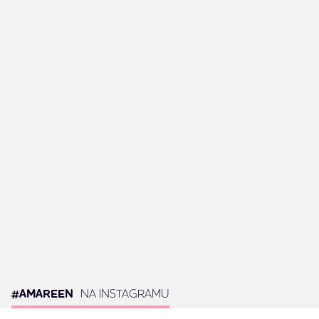
super ste. Definitivno priporočam naprej.
Vse dobro na vaši poti :)
Ana
#AMAREEN
NA INSTAGRAMU