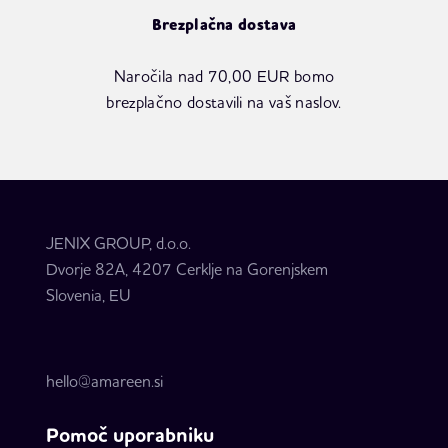
Brezplačna dostava
Naročila nad 70,00 EUR bomo
brezplačno dostavili na vaš naslov.
JENIX GROUP, d.o.o.
Dvorje 82A, 4207 Cerklje na Gorenjskem
Slovenia, EU
hello@amareen.si
Pomoč uporabniku